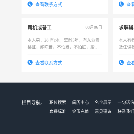
务，财
查看联系方式
查
作
司机或普工
08月06日
求职辅
本人男，28.有c本，驾龄5年，有从业资
本人有
格证，能吃苦，不怕累，不怕脏，踏
及任课
实，需求稳定工作一份，保险不干
师，求
查看联系方式
查
栏目导航:
职位搜索
简历中心
名企展示
一句话
套餐标准
金币充值
意见建议
联系我