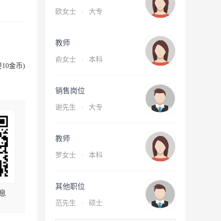
欧女士
·
大专
教师
俞女士
·
本科
10金币)
销售岗位
谢先生
·
大专
教师
罗女士
·
本科
其他职位
息
范先生
·
硕士