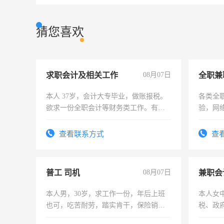
猜您喜欢
求职会计及相关工作
08月07日
全职兼
本人 37岁，会计大专毕业，做账报税。
各类全
欲求一份全职会计等财务类工作。有会
验，网
计证
队长，
有高低
查看联系方式
查
普工 司机
08月07日
兼职会
本人男，30岁，求工作一份，年后上班
本人女
也可，吃苦耐劳，踏实肯干，保险销售
税、政
勿扰
为各类