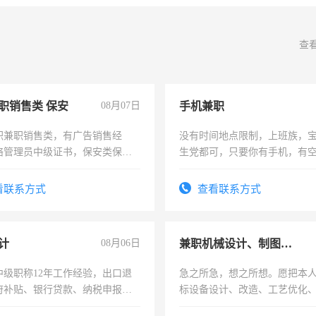
查
职销售类 保安
08月07日
手机兼职
职兼职销售类，有广告销售经
没有时间地点限制，上班族，
络管理员中级证书，保安类保安
生党都可，只要你有手机，有
形象岗或幼儿园保安，维修水电
间，一单一结，一天二三十不
压电工证和十几年工作经验
勤快的四五十，每天挣零花钱
看联系方式
查看联系方式
计
08月06日
兼职机械设计、制图、设备改造
中级职称12年工作经验，出口退
急之所急，想之所想。愿把本
府补贴、银行贷款、纳税申报、
标设备设计、改造、工艺优化
公司策划，设建新账，理乱账业
作和分解的经验与您分享。 真