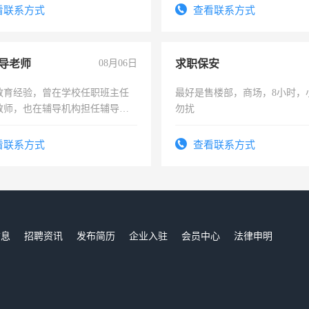
务咨询等业务。欲求兼职会计工
结识有识之士，共享未来。
看联系方式
查看联系方式
导老师
08月06日
求职保安
教育经验，曾在学校任职班主任
最好是售楼部，商场，8小时，
教师，也在辅导机构担任辅导教
勿扰
周一至周五辅导老师的工作
看联系方式
查看联系方式
信息
招聘资讯
发布简历
企业入驻
会员中心
法律申明
们