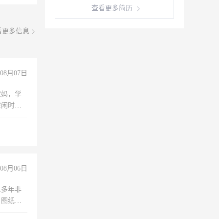
查看更多简历
看更多信息
08月07日
宝妈，学
空闲时
成问题，
没问题！
08月06日
人多年非
、图纸制
诚合作，